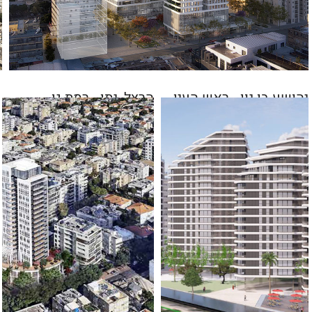
יהושע בן נון - ראש העין
הרצל, נתן - רמת גן
ויצמן שוהם - נתניה
מתחם של 5 בניינים עם כ-186 יח"ד ומסחר בשטח
של 5.5 דונם
לפרטים נוספים