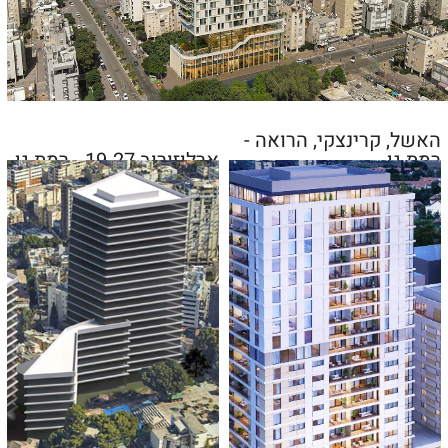
האשל, קרינצקי, הרואה -
רמת גן
ארלוזורוב 19-27 - רמת גן
בן אב"י - פתח תקווה, נתניה
מתחם של 3 בניינים עם כ-49 יח"ד ומסחר בשטח של
1.9 דונם
לפרטים נוספים