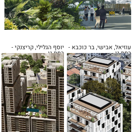
עוזיאל, אבישי, בר כוכבא -
יוסף הגלילי, קריצנקי -
רמת גן
רמת גן
עגנון, ברזיל, רקפת, שפירא -
בת ים
מתחם של 10 בניינים עם כ-84 יח"ד בשטח של 10
דונם
לפרטים נוספים